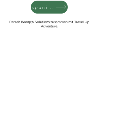
spanisch
Derzeit I&amp;A Solutions zusammen mit Travel Up
Adventure.