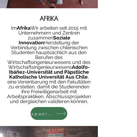
AFRIKA
Im
Afrika
Wir arbeiten seit 2015 mit
Unternehmern und Zentren
zusammen
Soziale
Innovation
Herstellung der
Verbindung zwischen chilenischen
Studenten hauptsächlich aus den
Berufen des
Wirtschaftsingenieurwesens und des
Wirtschaftsingenieurwesens
Adolfo-
Ibáñez-Universität und Päpstliche
Katholische Universität
Aus Chile
,
eine Vereinbarung mit den Fakultäten
zu erstellen, damit die Studierenden
ihre Freiwilligenarbeit mit
Arbeitspraktiken, Abschlussprojekten
und dergleichen validieren können.
spanisch