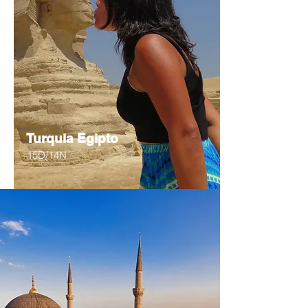
Turquia Egipto
15D/14N
Desde
$1752