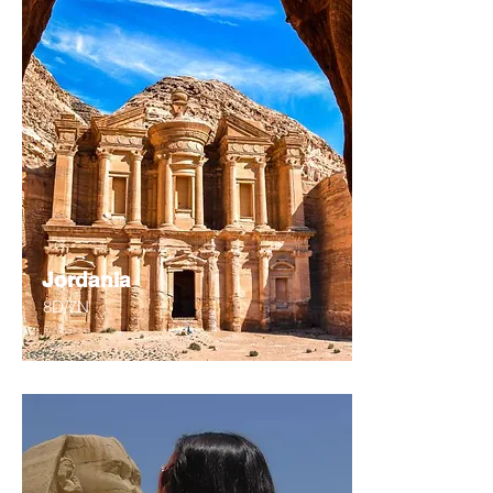
Jordania
8D/7N
Desde
$489