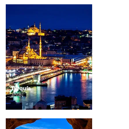
Turquía
4D/4N
Desde
$284