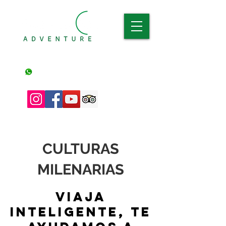
Descubre, Vive y Disfruta
Tanzania: +255 7183 01163
(Whatsapp y llamadas nacionales)
España +34
CULTURAS
MILENARIAS
Viaja
inteligente, te