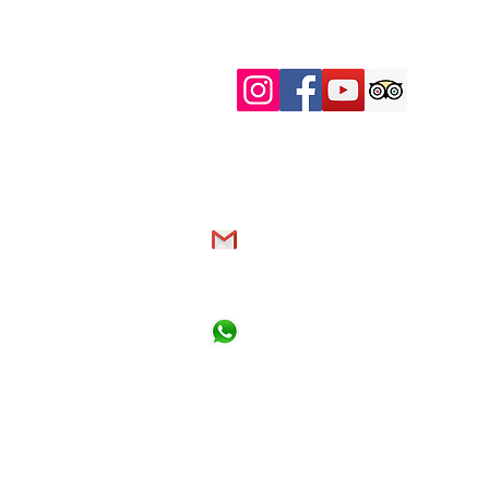
somos@travelupadventures.com
Tanzania: +255 7183 01163
(Whatsapp y llamadas nacionales