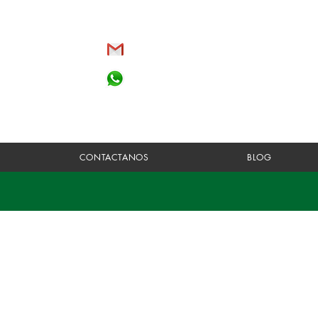
somos@travelupadventures.com
Tanzania: +255 7183 01163
(Whatsapp y llamadas nacionales)
España +34
CONTACTANOS
BLOG