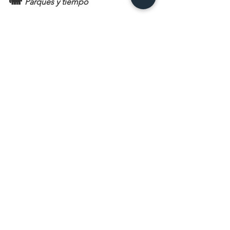
🐘 
Parques y tiempo
Elegir bien los parques es clave.
Si visitas solo Tanzania: Serengeti y 
Ngorongoro son imprescindibles
Si combinas con Kenia: Maasai Mara, 
Lago Nakuru o Amboseli pueden 
complementar la experiencia
Pero no se trata de verlos todos… sino 
de elegir bien según tu tiempo.
Las distancias son largas y cada entrada 
a parque dura 24 horas,
 por lo que organizar bien los tiempos 
hace toda la diferencia.